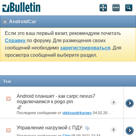
AndroidCar
Если это ваш первый визит, рекомендуем почитать
Справку
по форуму. Для размещения своих
сообщений необходимо
зарегистрироваться
. Для
просмотра сообщений выберите раздел.
Тем
Android планшет - как carpc nexus7
подключаемся к pogo pin
4
Последнее сообщение от
oleksandrkarpec
04.02.2025
17:22
Управление нагрузкой с ПДУ
8
Последнее сообщение от
Chip
05.09.2021
22:33