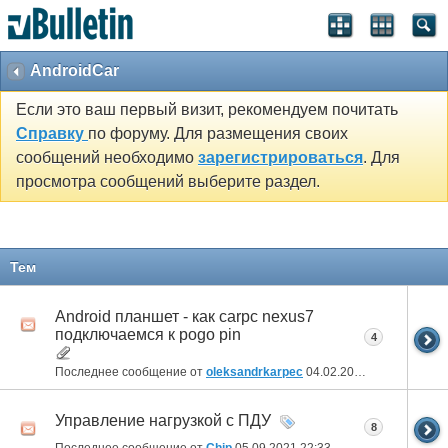
AndroidCar
Если это ваш первый визит, рекомендуем почитать
Справку
по форуму. Для размещения своих
сообщений необходимо
зарегистрироваться
. Для
просмотра сообщений выберите раздел.
Тем
Android планшет - как carpc nexus7
подключаемся к pogo pin
4
Последнее сообщение от
oleksandrkarpec
04.02.2025
17:22
Управление нагрузкой с ПДУ
8
Последнее сообщение от
Chip
05.09.2021
22:33