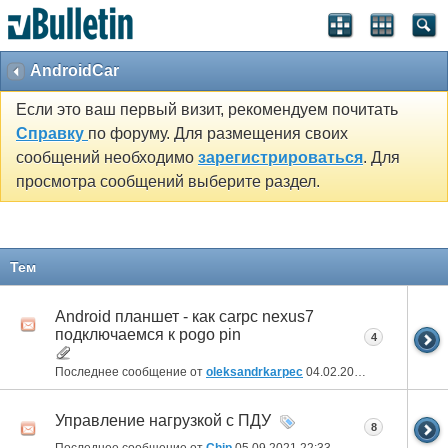
AndroidCar
Если это ваш первый визит, рекомендуем почитать
Справку
по форуму. Для размещения своих
сообщений необходимо
зарегистрироваться
. Для
просмотра сообщений выберите раздел.
Тем
Android планшет - как carpc nexus7
подключаемся к pogo pin
4
Последнее сообщение от
oleksandrkarpec
04.02.2025
17:22
Управление нагрузкой с ПДУ
8
Последнее сообщение от
Chip
05.09.2021
22:33