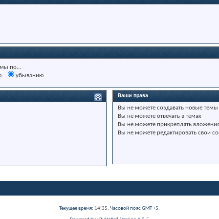
мы по...
ю
убыванию
Ваши права
Вы
не можете
создавать новые темы
Вы
не можете
отвечать в темах
Вы
не можете
прикреплять вложени
Вы
не можете
редактировать свои с
Текущее время:
14:35
. Часовой пояс GMT +5.