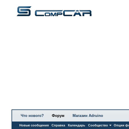
Что нового?
Форум
Магазин Adruino
Новые сообщения
Справка
Календарь
Сообщество
Опции ф