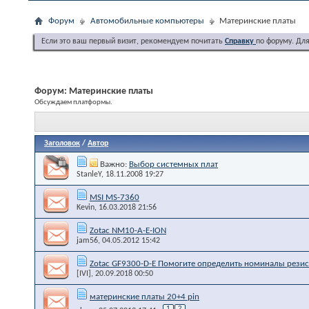
Форум
Автомобильные компьютеры
Материнские платы
Если это ваш первый визит, рекомендуем почитать
Справку
по форуму. Дл
Форум:
Материнские платы
Обсуждаем платформы.
Заголовок
/
Автор
Важно:
Выбор системных плат
StanleY
, 18.11.2008 19:27
MSI MS-7360
Kevin
, 16.03.2018 21:56
Zotac NM10-A-E-ION
jam56
, 04.05.2012 15:42
Zotac GF9300-D-E Помогите определить номиналы резис
[IVI]
, 20.09.2018 00:50
материнские платы 20+4 pin
1
2