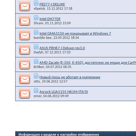
P8Z77-I DELUXE
vlipetsk
, 13.12.2012 17:18
Intel DH77DF
Shram
, 01.11.2012 15:09
Intel GMA3150 не показывает в Windows 7
bumble-bee
, 23.09.2012 18:34
ASUS P8H67-I Deluxe rev3.0
Dvylyh
, 07.12.2011 17:33
AMD Zacate (E-350, E-450): достаточно ли мощи для CarP
Br0ken
, 04.07.2012 06:35
Новый проц не аботает в материнке
stits
, 29.06.2012 12:57
Asrock LGA1155 H61M-ITX/SI
emer
, 04.06.2012 09:49
Информация о разделе и настройки отображения