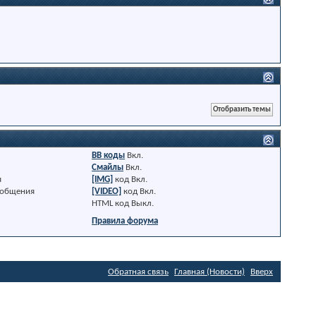
BB коды
Вкл.
Смайлы
Вкл.
я
[IMG]
код
Вкл.
ообщения
[VIDEO]
код
Вкл.
HTML код
Выкл.
Правила форума
Обратная связь
Главная (Новости)
Вверх