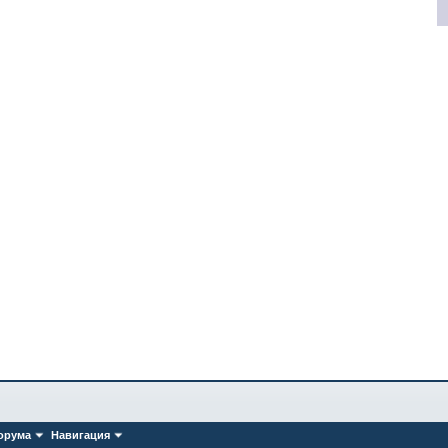
орума
Навигация