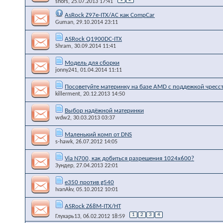
shors
, 25.07.2013 17:41
AsRock Z97e-ITX/AC как CompCar
Guman
, 29.10.2014 23:11
ASRock Q1900DC-ITX
Shram
, 30.09.2014 11:41
Модель для сборки
jonny241
, 01.04.2014 11:11
Посоветуйте материнку на базе AMD с поддежкой чресс
killerment
, 20.12.2013 14:50
Выбор надёжной материнки
wdw2
, 30.03.2013 03:37
Маленький комп от DNS
s-hawk
, 26.07.2012 14:05
Via N700, как добиться разрешения 1024х600?
Зундер
, 27.04.2013 22:01
e350 против g540
IvanAkv
, 05.10.2012 10:01
ASRock Z68M-ITX/HT
1
2
3
4
Глухарь13
, 06.02.2012 18:59