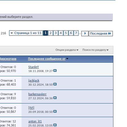
ений выберите раздел.
Страница 1 из 11
1
2
3
4
5
6
7
...
 216
Последняя
Опции раздела
Поиск по разделу
Просмотров
Последнее сообщение от
Ответов: 0
StanleY
ов: 50,970
18.11.2008,
19:27
Ответов: 1
jackjack
ов: 68,403
30.12.2024,
18:50
Ответов: 9
barkerxavierr
ов: 59,810
27.12.2024,
06:36
Ответов: 0
[IVI]
ов: 50,867
20.09.2018,
00:50
Ответов: 12
anton_it1
ов: 74,361
25.02.2018,
13:05