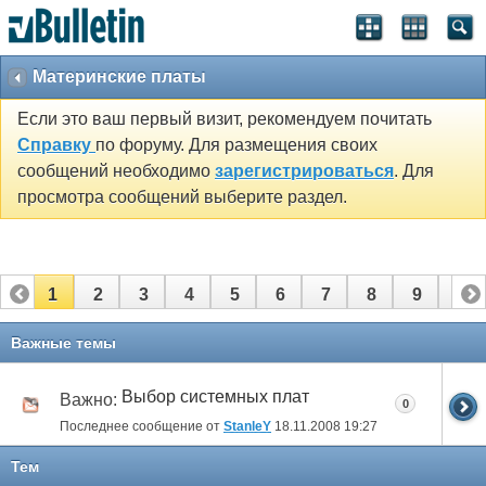
Материнские платы
Если это ваш первый визит, рекомендуем почитать
Справку
по форуму. Для размещения своих
сообщений необходимо
зарегистрироваться
. Для
просмотра сообщений выберите раздел.
1
2
3
4
5
6
7
8
9
10
11
Важные темы
Выбор системных плат
Важно:
0
Последнее сообщение от
StanleY
18.11.2008
19:27
Тем