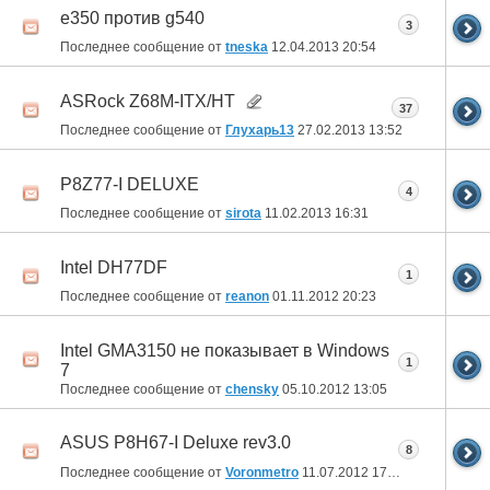
e350 против g540
3
Последнее сообщение от
tneska
12.04.2013
20:54
ASRock Z68M-ITX/HT
37
Последнее сообщение от
Глухарь13
27.02.2013
13:52
P8Z77-I DELUXE
4
Последнее сообщение от
sirota
11.02.2013
16:31
Intel DH77DF
1
Последнее сообщение от
reanon
01.11.2012
20:23
Intel GMA3150 не показывает в Windows
1
7
Последнее сообщение от
chensky
05.10.2012
13:05
ASUS P8H67-I Deluxe rev3.0
8
Последнее сообщение от
Voronmetro
11.07.2012
17:03