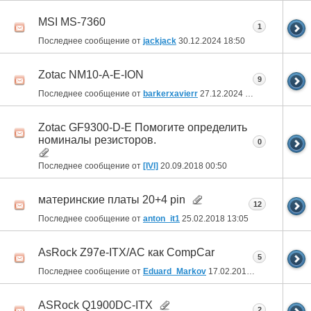
MSI MS-7360
1
Последнее сообщение от
jackjack
30.12.2024
18:50
Zotac NM10-A-E-ION
9
Последнее сообщение от
barkerxavierr
27.12.2024
06:36
Zotac GF9300-D-E Помогите определить
номиналы резисторов.
0
Последнее сообщение от
[IVI]
20.09.2018
00:50
материнские платы 20+4 pin
12
Последнее сообщение от
anton_it1
25.02.2018
13:05
AsRock Z97e-ITX/AC как CompCar
5
Последнее сообщение от
Eduard_Markov
17.02.2018
01:50
ASRock Q1900DC-ITX
2