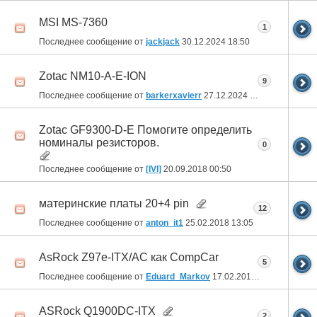
MSI MS-7360
1
Последнее сообщение от
jackjack
30.12.2024
18:50
Zotac NM10-A-E-ION
9
Последнее сообщение от
barkerxavierr
27.12.2024
06:36
Zotac GF9300-D-E Помогите определить
номиналы резисторов.
0
Последнее сообщение от
[IVI]
20.09.2018
00:50
материнские платы 20+4 pin
12
Последнее сообщение от
anton_it1
25.02.2018
13:05
AsRock Z97e-ITX/AC как CompCar
5
Последнее сообщение от
Eduard_Markov
17.02.2018
01:50
ASRock Q1900DC-ITX
2