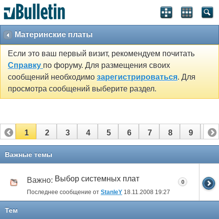
Материнские платы
Если это ваш первый визит, рекомендуем почитать
Справку
по форуму. Для размещения своих
сообщений необходимо
зарегистрироваться
. Для
просмотра сообщений выберите раздел.
1
2
3
4
5
6
7
8
9
10
11
Важные темы
Выбор системных плат
Важно:
0
Последнее сообщение от
StanleY
18.11.2008
19:27
Тем