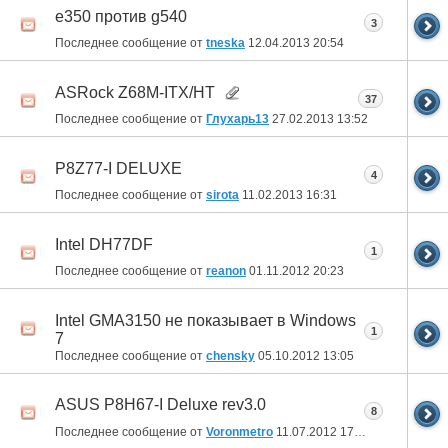
e350 против g540
3
Последнее сообщение от
tneska
12.04.2013
20:54
ASRock Z68M-ITX/HT
37
Последнее сообщение от
Глухарь13
27.02.2013
13:52
P8Z77-I DELUXE
4
Последнее сообщение от
sirota
11.02.2013
16:31
Intel DH77DF
1
Последнее сообщение от
reanon
01.11.2012
20:23
Intel GMA3150 не показывает в Windows
1
7
Последнее сообщение от
chensky
05.10.2012
13:05
ASUS P8H67-I Deluxe rev3.0
8
Последнее сообщение от
Voronmetro
11.07.2012
17:03