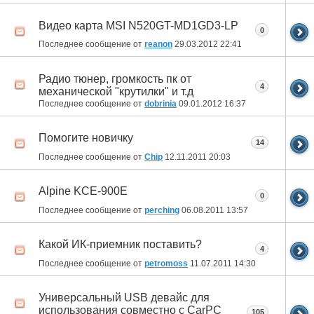
Видео карта MSI N520GT-MD1GD3-LP
0
Последнее сообщение от
reanon
29.03.2012
22:41
Радио тюнер, громкость пк от
4
механической "крутилки" и т.д
Последнее сообщение от
dobrinia
09.01.2012
16:37
Помогите новичку
14
Последнее сообщение от
Chip
12.11.2011
20:03
Alpine KCE-900E
0
Последнее сообщение от
perching
06.08.2011
13:57
Какой ИК-приемник поставить?
4
Последнее сообщение от
petromoss
11.07.2011
14:30
Универсальный USB девайс для
использования совместно с CarPC
105