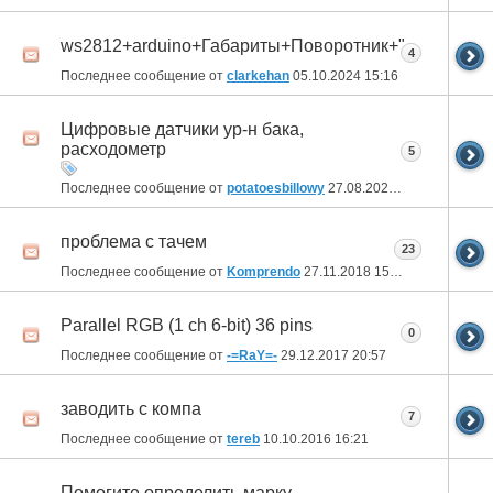
ws2812+arduino+Габариты+Поворотник+"Повыделы
4
Последнее сообщение от
clarkehan
05.10.2024
15:16
Цифровые датчики ур-н бака,
расходометр
5
Последнее сообщение от
potatoesbillowy
27.08.2024
13:59
проблема с тачем
23
Последнее сообщение от
Komprendo
27.11.2018
15:08
Parallel RGB (1 ch 6-bit) 36 pins
0
Последнее сообщение от
-=RaY=-
29.12.2017
20:57
заводить с компа
7
Последнее сообщение от
tereb
10.10.2016
16:21
Помогите определить марку