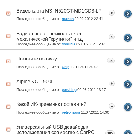
Видео карта MSI N520GT-MD1GD3-LP
0
Последнее сообщение от
reanon
29.03.2012
22:41
Радио тюнер, громкость пк от
4
механической "крутилки" и т.д
Последнее сообщение от
dobrinia
09.01.2012
16:37
Помогите новичку
14
Последнее сообщение от
Chip
12.11.2011
20:03
Alpine KCE-900E
0
Последнее сообщение от
perching
06.08.2011
13:57
Какой ИК-приемник поставить?
4
Последнее сообщение от
petromoss
11.07.2011
14:30
Универсальный USB девайс для
использования совместно с CarPC
105