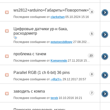
ws2812+arduino+Габариты+Поворотник+"Повыделы
4
Последнее сообщение от
clarkehan
05.10.2024
15:16
Цифровые датчики ур-н бака,
расходометр
5
Последнее сообщение от
potatoesbillowy
27.08.2024
13:59
проблема с тачем
23
Последнее сообщение от
Komprendo
27.11.2018
15:08
Parallel RGB (1 ch 6-bit) 36 pins
0
Последнее сообщение от
-=RaY=-
29.12.2017
20:57
заводить с компа
7
Последнее сообщение от
tereb
10.10.2016
16:21
Помогите определить марку