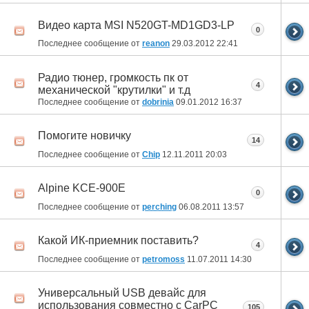
Видео карта MSI N520GT-MD1GD3-LP
0
Последнее сообщение от
reanon
29.03.2012
22:41
Радио тюнер, громкость пк от
4
механической "крутилки" и т.д
Последнее сообщение от
dobrinia
09.01.2012
16:37
Помогите новичку
14
Последнее сообщение от
Chip
12.11.2011
20:03
Alpine KCE-900E
0
Последнее сообщение от
perching
06.08.2011
13:57
Какой ИК-приемник поставить?
4
Последнее сообщение от
petromoss
11.07.2011
14:30
Универсальный USB девайс для
использования совместно с CarPC
105