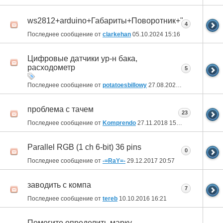
ws2812+arduino+Габариты+Поворотник+"Повыделы
4
Последнее сообщение от
clarkehan
05.10.2024
15:16
Цифровые датчики ур-н бака,
расходометр
5
Последнее сообщение от
potatoesbillowy
27.08.2024
13:59
проблема с тачем
23
Последнее сообщение от
Komprendo
27.11.2018
15:08
Parallel RGB (1 ch 6-bit) 36 pins
0
Последнее сообщение от
-=RaY=-
29.12.2017
20:57
заводить с компа
7
Последнее сообщение от
tereb
10.10.2016
16:21
Помогите определить марку