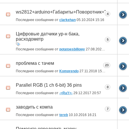
ws2812+arduino+Габариты+Поворотник+"Повыделы
4
Последнее сообщение от
clarkehan
05.10.2024
15:16
Цифровые датчики ур-н бака,
расходометр
5
Последнее сообщение от
potatoesbillowy
27.08.2024
13:59
проблема с тачем
23
Последнее сообщение от
Komprendo
27.11.2018
15:08
Parallel RGB (1 ch 6-bit) 36 pins
0
Последнее сообщение от
-=RaY=-
29.12.2017
20:57
заводить с компа
7
Последнее сообщение от
tereb
10.10.2016
16:21
Помогите определить марку