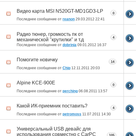
Видео карта MSI N520GT-MD1GD3-LP
0
Последнее сообщение от
reanon
29.03.2012
22:41
Радио тюнер, громкость пк от
4
механической "крутилки" и т.д
Последнее сообщение от
dobrinia
09.01.2012
16:37
Помогите новичку
14
Последнее сообщение от
Chip
12.11.2011
20:03
Alpine KCE-900E
0
Последнее сообщение от
perching
06.08.2011
13:57
Какой ИК-приемник поставить?
4
Последнее сообщение от
petromoss
11.07.2011
14:30
Универсальный USB девайс для
использования совместно с CarPC
105