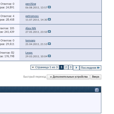
Ответов: 0
perching
ов: 24,891
06.08.2011,
13:57
Ответов: 4
petromoss
ов: 28,458
11.07.2011,
14:30
тветов: 105
Alex-NN
в: 241,439
27.05.2011,
23:50
Ответов: 0
tempgp
ов: 29,611
25.04.2011,
21:53
Ответов: 82
Leops
в: 176,798
29.03.2011,
10:04
Страница 1 из 3
1
2
3
Последняя
Быстрый переход
Дополнительные устройства
Вверх