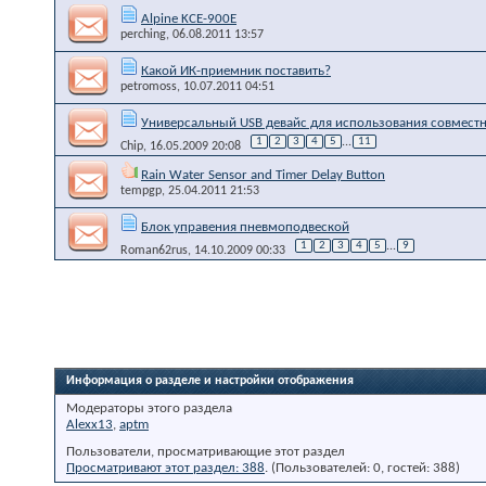
Alpine KCE-900E
perching
, 06.08.2011 13:57
Какой ИК-приемник поставить?
petromoss
, 10.07.2011 04:51
Универсальный USB девайс для использования совместн
1
2
3
4
5
...
11
Chip
, 16.05.2009 20:08
Rain Water Sensor and Timer Delay Button
tempgp
, 25.04.2011 21:53
Блок управения пневмоподвеской
1
2
3
4
5
...
9
Roman62rus
, 14.10.2009 00:33
Информация о разделе и настройки отображения
Модераторы этого раздела
Alexx13
,
aptm
Пользователи, просматривающие этот раздел
Просматривают этот раздел: 388
. (Пользователей: 0, гостей: 388)