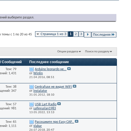
ений выберите раздел.
Страница 1 из 3
1
2
3
 темы с 1 по 20 из 45
Последняя
Опции раздела
Поиск по разделу
 / Сообщений
Последнее сообщение
Тем: 79
Arduino leonardo не...
ний: 1,431
от
Winlin
21.04.2016,
08:51
Тем: 38
Centrafuse не видит WiFi
щений: 347
от
instalator
31.05.2012,
18:10
Тем: 57
USB Lart Radio
щений: 981
от
safinruslan1983
13.05.2022,
13:13
Тем: 65
Расскажите про Easy CAP...
ний: 1,111
от
vlakar
26.07.2018,
20:47