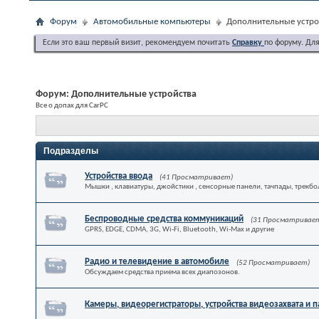
Форум
Автомобильные компьютеры
Дополнительные устро
Если это ваш первый визит, рекомендуем почитать
Справку
по форуму. Дл
Форум:
Дополнительные устройства
Все о допах для CarPC
Подразделы
Устройства ввода
(41 Просматривает)
Мышки , клавиатуры, джойстики , сенсорные панели, тачпады, трекбол
Беспроводные средства коммуникаций
(31 Просматривае
GPRS, EDGE, CDMA, 3G, Wi-Fi, Bluetooth, Wi-Max и другие
Радио и телевидение в автомобиле
(52 Просматривает)
Обсуждаем средства приема всех диапозонов.
Камеры, видеорегистраторы, устройства видеозахвата и п