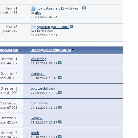
Тем: 71
Как работать с ELM-327 из...
ний: 1,463
от
aivs
18.03.2019,
02:26
Тем: 18
Адаптер для кнопок
щений: 219
от
Charlesstors
05.09.2019,
19:59
Просмотров
Последнее сообщение от
Ответов: 1
vhsbatting
ов: 44,852
11.12.2024,
08:59
Ответов: 4
clarkehan
ов: 38,055
05.10.2024,
15:16
Ответов: 5
potatoesbillowy
ов: 31,900
27.08.2024,
13:59
Ответов: 23
Komprendo
ов: 67,305
27.11.2018,
15:08
Ответов: 0
-=RaY=-
ов: 42,277
29.12.2017,
20:57
Ответов: 7
tereb
ов: 34,872
10.10.2016,
16:21