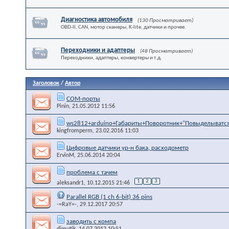
Диагностика автомобиля
(130 Просматривает)
OBD-II, CAN, мотор сканеры, K-lite, датчики и прочее.
Переходники и адаптеры
(48 Просматривает)
Переходники, адаптеры, конвертеры и т.д.
Заголовок
/
Автор
СОМ-порты
Pinin
, 21.05.2012 11:56
ws2812+arduino+Габариты+Поворотник+"Повыделыватс
kingfromperm
, 23.02.2016 11:03
Цифровые датчики ур-н бака, расходометр
ErvinM
, 25.06.2014 20:04
проблема с тачем
1
2
3
aleksandr1
, 10.12.2015 21:46
Parallel RGB (1 ch 6-bit) 36 pins
-=RaY=-
, 29.12.2017 20:57
заводить с компа
dimutik
, 14.07.2012 10:51