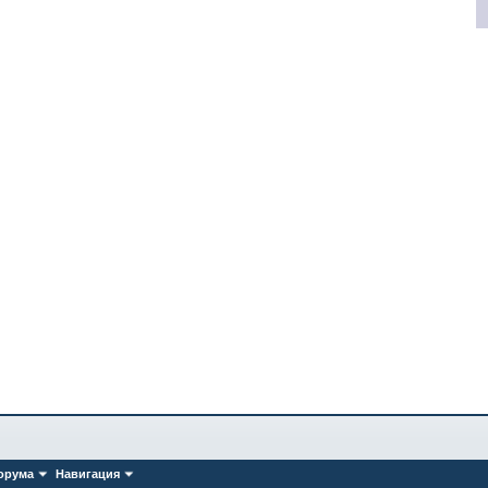
орума
Навигация