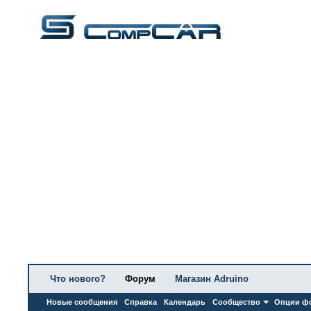
Что нового?
Форум
Магазин Adruino
Новые сообщения
Справка
Календарь
Сообщество
Опции ф