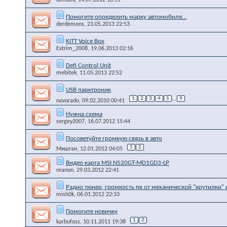
Помогите определить марку автомобиля...
derdemons
, 23.05.2013 22:53
KITT Voice Box
Extrim_2008
, 19.06.2013 02:16
Defi Control Unit
mebitek
, 11.05.2013 22:52
USB парктроник
1
2
3
4
5
...
9
novorado
, 09.02.2010 00:41
Нужна схема
sergey2007
, 16.07.2012 15:44
Посоветуйте громкую связь в авто
1
2
Мишган
, 12.01.2012 04:05
Видео карта MSI N520GT-MD1GD3-LP
reanon
, 29.03.2012 22:41
Радио тюнер, громкость пк от механической "крутилки" и
mish0k
, 06.01.2012 22:33
Помогите новичку
1
2
karbofoss
, 10.11.2011 19:38