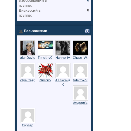
Изображений в
0
группе
Дискуссий в
0
группе
Пользователи
Просмотр всех
aiahDavis
TimothyCarter
Hannerty
Chase_Walker
olya_zagryazhskaya
Фкегк5
Александр
tolikfox68
К
ekspopriator
Сарвар