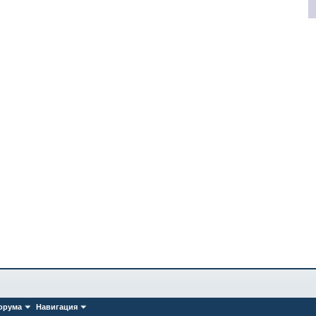
орума
Навигация