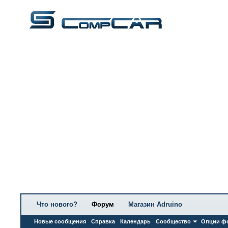
Что нового?
Форум
Магазин Adruino
Новые сообщения
Справка
Календарь
Сообщество
Опции ф