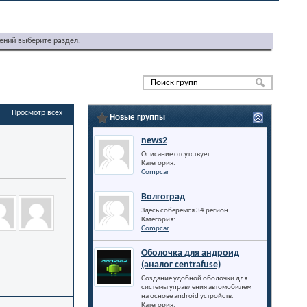
ений выберите раздел.
Просмотр всех
Новые группы
news2
Описание отсутствует
Категория:
Compcar
Волгоград
Здесь соберемся 34 регион
Категория:
Compcar
Оболочка для андроид
(аналог centrafuse)
Создание удобной оболочки для
системы управления автомобилем
на основе android устройств.
Категория: