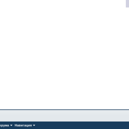
орума
Навигация