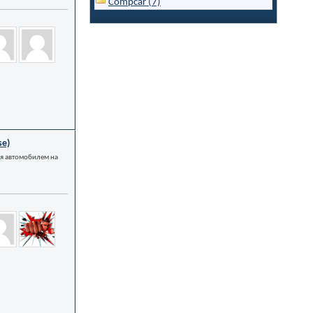
Compcar (7)
se)
я автомобилем на