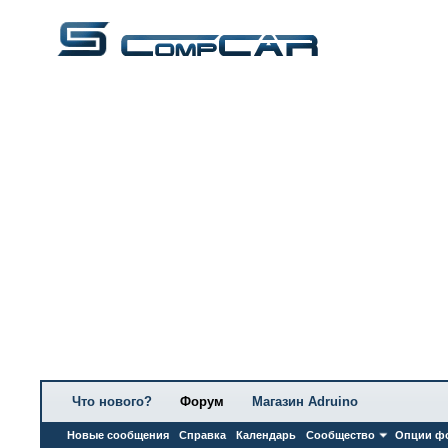
Что нового?
Форум
Магазин Adruino
Новые сообщения
Справка
Календарь
Сообщество
Опции ф