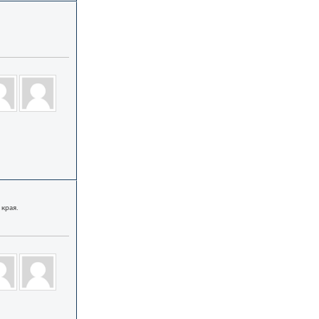
 края.