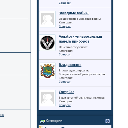
Compcar
Звездные войны
Общаемся про Звездные войны
Категория:
Compcar
Venator - универсальная
панель приборов
Описание отсутствует
Категория:
Compcar
Владивосток
Владельцы compcar из
Владивостока и Приморского края.
Категория:
Compcar
CompCar
Ваши автомобильные компьютеры
Категория:
Compcar
ов
Категории
Просмотр всех