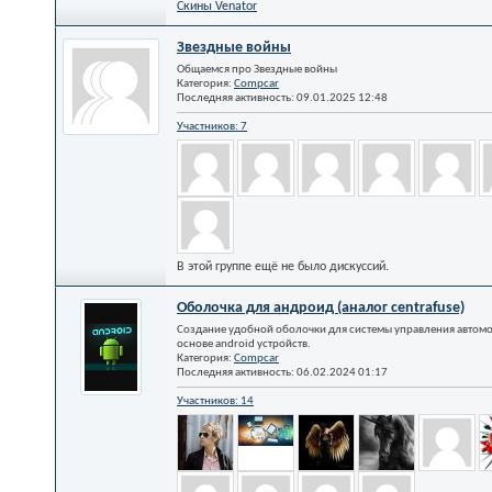
Скины Venator
Звездные войны
Общаемся про Звездные войны
Категория:
Compcar
Последняя активность: 09.01.2025
12:48
Участников: 7
В этой группе ещё не было дискуссий.
Оболочка для андроид (аналог centrafuse)
Создание удобной оболочки для системы управления автом
основе android устройств.
Категория:
Compcar
Последняя активность: 06.02.2024
01:17
Участников: 14