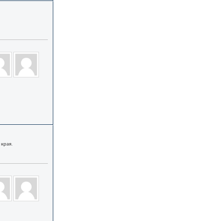
 края.