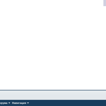
орума
Навигация