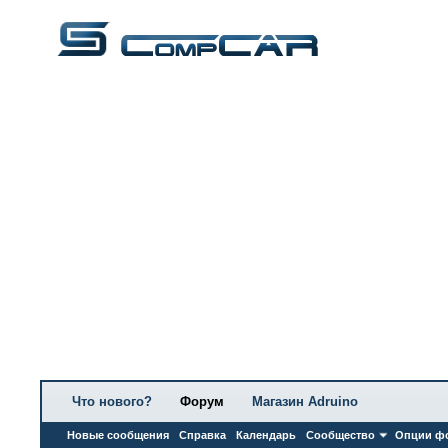
Что нового?
Форум
Магазин Adruino
Новые сообщения
Справка
Календарь
Сообщество
Опции ф