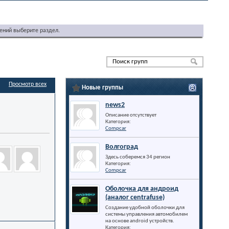
ений выберите раздел.
Просмотр всех
Новые группы
news2
Описание отсутствует
Категория:
Compcar
Волгоград
Здесь соберемся 34 регион
Категория:
Compcar
Оболочка для андроид
(аналог centrafuse)
Создание удобной оболочки для
системы управления автомобилем
на основе android устройств.
Категория: