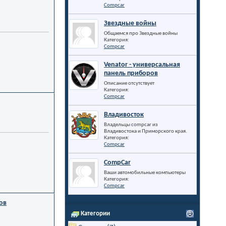
Compcar
Звездные войны
Общаемся про Звездные войны
Категория:
Compcar
Venator - универсальная
панель приборов
Описание отсутствует
Категория:
Compcar
Владивосток
Владельцы compcar из
Владивостока и Приморского края.
Категория:
Compcar
CompCar
Ваши автомобильные компьютеры
Категория:
Compcar
ов
Категории
Просмотр всех