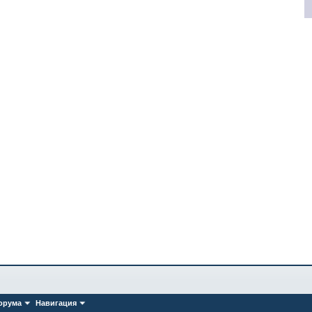
орума
Навигация