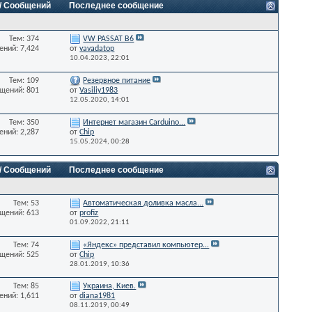
 / Сообщений
Последнее сообщение
Тем: 374
VW PASSAT B6
ний: 7,424
от
vavadatop
10.04.2023,
22:01
Тем: 109
Резервное питание
щений: 801
от
Vasiliy1983
12.05.2020,
14:01
Тем: 350
Интернет магазин Carduino...
ний: 2,287
от
Chip
15.05.2024,
00:28
 / Сообщений
Последнее сообщение
Тем: 53
Автоматическая доливка масла...
щений: 613
от
profiz
01.09.2022,
21:11
Тем: 74
«Яндекс» представил компьютер...
щений: 525
от
Chip
28.01.2019,
10:36
Тем: 85
Украина, Киев.
ний: 1,611
от
diana1981
08.11.2019,
00:49