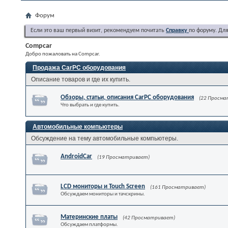
Форум
Если это ваш первый визит, рекомендуем почитать
Справку
по форуму. Дл
Compcar
Добро пожаловать на Compcar.
Продажа CarPC оборудования
Описание товаров и где их купить.
Обзоры, статьи, описания CarPC оборудования
(22 Просм
Что выбрать и где купить.
Автомобильные компьютеры
Обсуждение на тему автомобильные компьютеры.
AndroidCar
(19 Просматривает)
LCD мониторы и Touch Screen
(161 Просматривает)
Обсуждаем мониторы и тачскрины.
Материнские платы
(42 Просматривает)
Обсуждаем платформы.