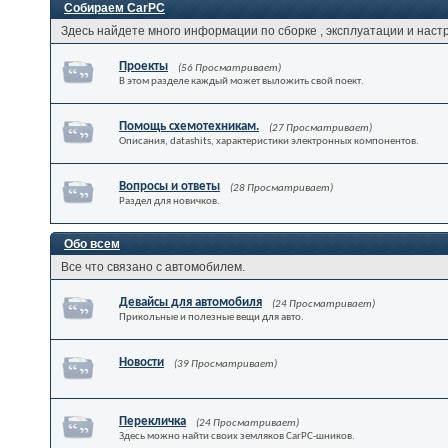
Собираем CarPC
Здесь найдете много информации по сборке , эксплуатации и наст
Проекты
(56 Просматривает)
В этом разделе каждый может выложить свой поект.
Помощь схемотехникам.
(27 Просматривает)
Описания, datashits, характеристики электронных компонентов.
Вопросы и ответы
(28 Просматривает)
Раздел для новичков.
Обо всем
Все что связано с автомобилем.
Девайсы для автомобиля
(24 Просматривает)
Прикольные и полезные вещи для авто.
Новости
(39 Просматривает)
Перекличка
(24 Просматривает)
Здесь можно найти своих земляков CarPC-шников.