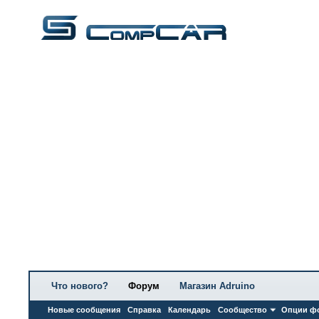
Что нового?
Форум
Магазин Adruino
Новые сообщения
Справка
Календарь
Сообщество
Опции ф