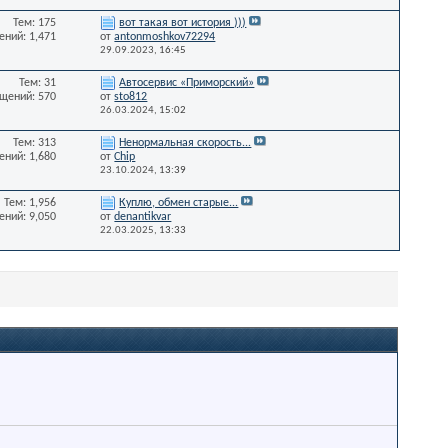
Тем: 175
вот такая вот история )))
ний: 1,471
от
antonmoshkov72294
29.09.2023,
16:45
Тем: 31
Автосервис «Приморский»
щений: 570
от
sto812
26.03.2024,
15:02
Тем: 313
Ненормальная скорость...
ний: 1,680
от
Chip
23.10.2024,
13:39
Тем: 1,956
Куплю, обмен старые...
ний: 9,050
от
denantikvar
22.03.2025,
13:33