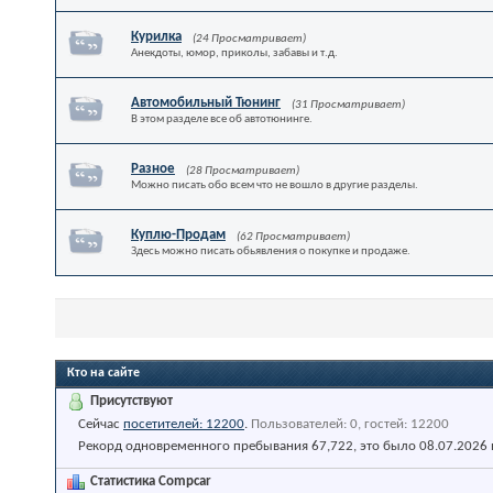
Курилка
(24 Просматривает)
Анекдоты, юмор, приколы, забавы и т.д.
Автомобильный Тюнинг
(31 Просматривает)
В этом разделе все об автотюнинге.
Разное
(28 Просматривает)
Можно писать обо всем что не вошло в другие разделы.
Куплю-Продам
(62 Просматривает)
Здесь можно писать обьявления о покупке и продаже.
Кто на сайте
Присутствуют
Сейчас
посетителей: 12200
.
Пользователей: 0, гостей: 12200
Рекорд одновременного пребывания 67,722, это было 08.07.2026
Статистика Compcar