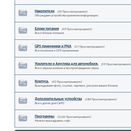
Накопители
(20 Просматривает)
Обсуждаем устройства хранения информации.
Блоки питания
(49 Просматривает)
Все о блоках питания.
GPS приемники и PNA
(57 Просматривает)
Все полезное о GPS приемниках.
Усилители и Акустика для автомобиля.
(59 Просматривает
Все о звукоусилении и воспроизведении звука.
Корпуса.
(42 Просматривает)
Выкладываем фото, ссылки, чертежи, рисунки ваших блоков .
Дополнительные устройства
(188 Просматривает)
Все о допах для CarPC
Программы
(1636 Просматривает)
Можно выкладывать софт.