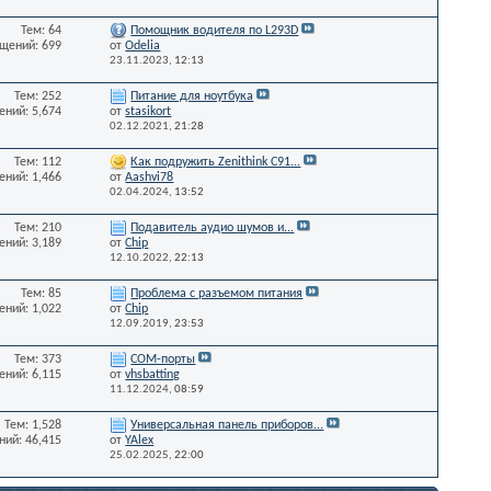
Тем: 64
Помощник водителя по L293D
щений: 699
от
Odelia
23.11.2023,
12:13
Тем: 252
Питание для ноутбука
ний: 5,674
от
stasikort
02.12.2021,
21:28
Тем: 112
Как подружить Zenithink С91...
ний: 1,466
от
Aashvi78
02.04.2024,
13:52
Тем: 210
Подавитель аудио шумов и...
ний: 3,189
от
Chip
12.10.2022,
22:13
Тем: 85
Проблема с разъемом питания
ний: 1,022
от
Chip
12.09.2019,
23:53
Тем: 373
СОМ-порты
ний: 6,115
от
vhsbatting
11.12.2024,
08:59
Тем: 1,528
Универсальная панель приборов...
ий: 46,415
от
YAlex
25.02.2025,
22:00