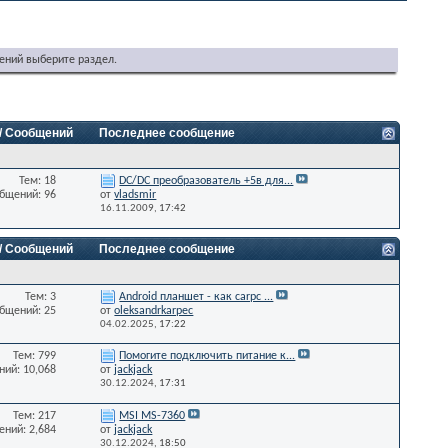
ений выберите раздел.
 / Сообщений
Последнее сообщение
Тем: 18
DC/DC преобразователь +5в для...
бщений: 96
от
vladsmir
16.11.2009,
17:42
 / Сообщений
Последнее сообщение
Тем: 3
Android планшет - как carpc ...
бщений: 25
от
oleksandrkarpec
04.02.2025,
17:22
Тем: 799
Помогите подключить питание к...
ий: 10,068
от
jackjack
30.12.2024,
17:31
Тем: 217
MSI MS-7360
ний: 2,684
от
jackjack
30.12.2024,
18:50