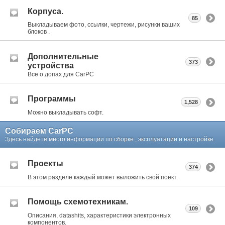
Корпуса.
85
Выкладываем фото, ссылки, чертежи, рисунки ваших
блоков .
Дополнительные
373
устройства
Все о допах для CarPC
Программы
1,528
Можно выкладывать софт.
Собираем CarPC
Здесь найдете много информации по сборке , эксплуатации и настройке.
Проекты
374
В этом разделе каждый может выложить свой поект.
Помощь схемотехникам.
109
Описания, datashits, характеристики электронных
компонентов.