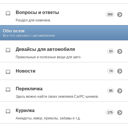
Вопросы и ответы
350
Раздел для новичков.
Обо всем
Все что связано с автомобилем.
Девайсы для автомобиля
53
Прикольные и полезные вещи для авто.
Новости
74
Перекличка
85
Здесь можно найти своих земляков CarPC-шников.
Курилка
175
Анекдоты, юмор, приколы, забавы и т.д.