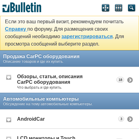
Если это ваш первый визит, рекомендуем почитать
Справку
по форуму. Для размещения своих
сообщений необходимо
зарегистрироваться
. Для
просмотра сообщений выберите раздел.
Продажа CarPC оборудования
Описание товаров и где их купить.
Обзоры, статьи, описания
18
CarPC оборудования
Что выбрать и где купить.
Автомобильные компьютеры
Обсуждение на тему автомобильные компьютеры.
AndroidCar
3
LCD мониторы и Touch