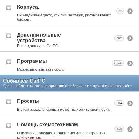
Корпуса.
85
Выкладываем фото, ссылки, чертежи, рисунки ваших
блоков .
Дополнительные
373
устройства
Все о допах для CarPC
Программы
1,528
Можно выкладывать софт.
Собираем CarPC
Здесь найдете много информации по сборке , эксплуатации и настройке.
Проекты
374
В этом разделе каждый может выложить свой поект.
Помощь схемотехникам.
109
Описания, datashits, характеристики электронных
компонентов.