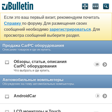
Если это ваш первый визит, рекомендуем почитать
Справку
по форуму. Для размещения своих
сообщений необходимо
зарегистрироваться
. Для
просмотра сообщений выберите раздел.
Продажа CarPC оборудования
Описание товаров и где их купить.
Обзоры, статьи, описания
18
CarPC оборудования
Что выбрать и где купить.
Автомобильные компьютеры
Обсуждение на тему автомобильные компьютеры.
AndroidCar
3
LCD мониторы и Touch