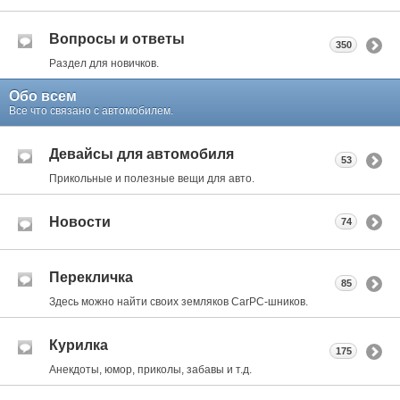
Вопросы и ответы
350
Раздел для новичков.
Обо всем
Все что связано с автомобилем.
Девайсы для автомобиля
53
Прикольные и полезные вещи для авто.
Новости
74
Перекличка
85
Здесь можно найти своих земляков CarPC-шников.
Курилка
175
Анекдоты, юмор, приколы, забавы и т.д.