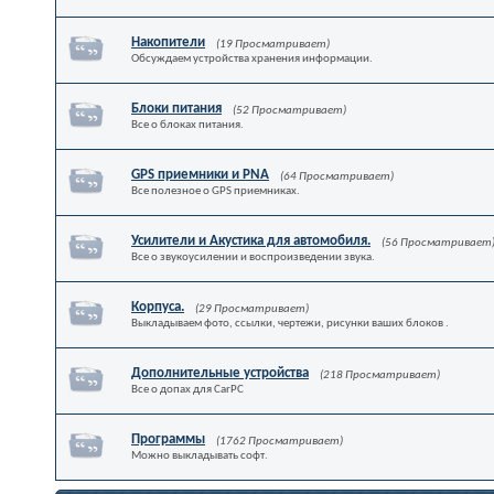
Накопители
(19 Просматривает)
Обсуждаем устройства хранения информации.
Блоки питания
(52 Просматривает)
Все о блоках питания.
GPS приемники и PNA
(64 Просматривает)
Все полезное о GPS приемниках.
Усилители и Акустика для автомобиля.
(56 Просматривает
Все о звукоусилении и воспроизведении звука.
Корпуса.
(29 Просматривает)
Выкладываем фото, ссылки, чертежи, рисунки ваших блоков .
Дополнительные устройства
(218 Просматривает)
Все о допах для CarPC
Программы
(1762 Просматривает)
Можно выкладывать софт.