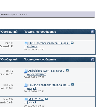
ений выберите раздел.
 / Сообщений
Последнее сообщение
Тем: 18
DC/DC преобразователь +5в для...
бщений: 96
от
vladsmir
16.11.2009,
17:42
 / Сообщений
Последнее сообщение
Тем: 3
Android планшет - как carpc ...
бщений: 25
от
oleksandrkarpec
04.02.2025,
17:22
Тем: 799
Помогите подключить питание к...
ий: 10,068
от
jackjack
30.12.2024,
17:31
Тем: 217
MSI MS-7360
ний: 2,684
от
jackjack
30.12.2024,
18:50