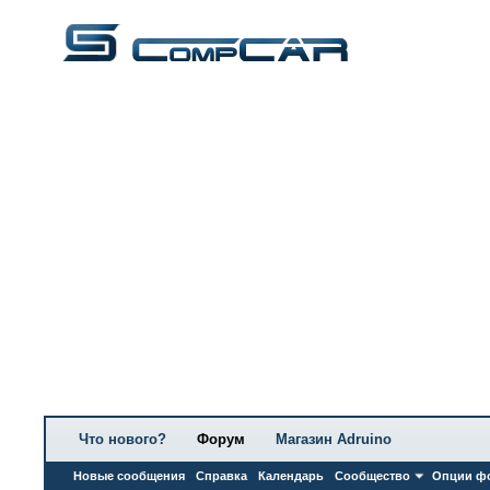
Что нового?
Форум
Магазин Adruino
Новые сообщения
Справка
Календарь
Сообщество
Опции ф