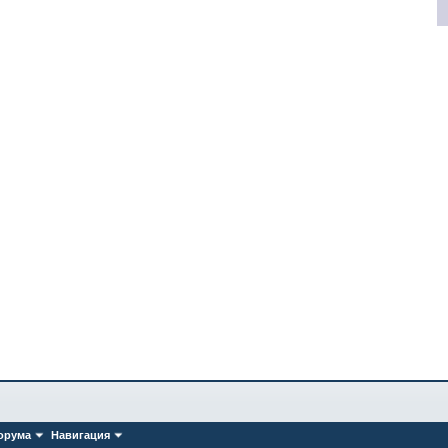
орума
Навигация