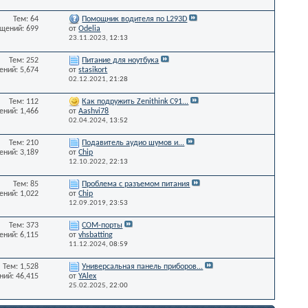
Тем: 64
Помощник водителя по L293D
щений: 699
от
Odelia
23.11.2023,
12:13
Тем: 252
Питание для ноутбука
ний: 5,674
от
stasikort
02.12.2021,
21:28
Тем: 112
Как подружить Zenithink С91...
ний: 1,466
от
Aashvi78
02.04.2024,
13:52
Тем: 210
Подавитель аудио шумов и...
ний: 3,189
от
Chip
12.10.2022,
22:13
Тем: 85
Проблема с разъемом питания
ний: 1,022
от
Chip
12.09.2019,
23:53
Тем: 373
СОМ-порты
ний: 6,115
от
vhsbatting
11.12.2024,
08:59
Тем: 1,528
Универсальная панель приборов...
ий: 46,415
от
YAlex
25.02.2025,
22:00