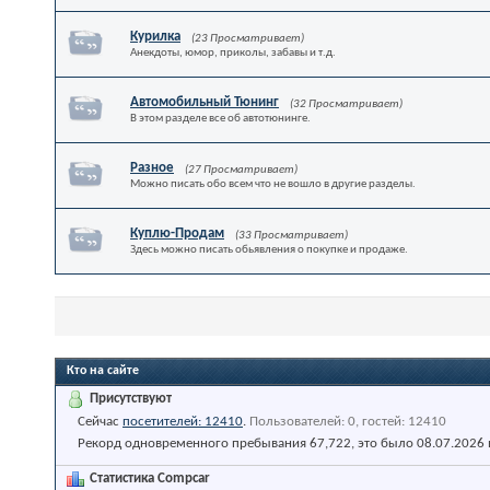
Курилка
(23 Просматривает)
Анекдоты, юмор, приколы, забавы и т.д.
Автомобильный Тюнинг
(32 Просматривает)
В этом разделе все об автотюнинге.
Разное
(27 Просматривает)
Можно писать обо всем что не вошло в другие разделы.
Куплю-Продам
(33 Просматривает)
Здесь можно писать обьявления о покупке и продаже.
Кто на сайте
Присутствуют
Сейчас
посетителей: 12410
.
Пользователей: 0, гостей: 12410
Рекорд одновременного пребывания 67,722, это было 08.07.2026
Статистика Compcar