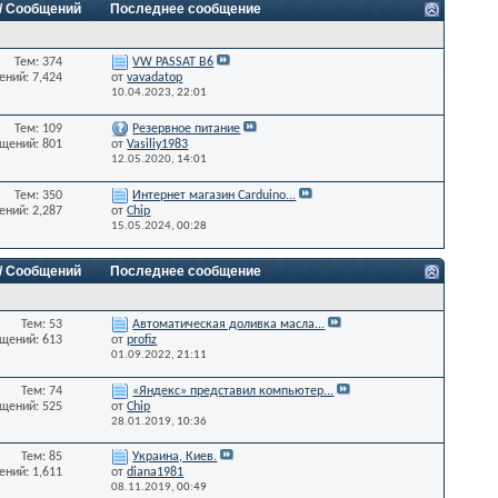
 / Сообщений
Последнее сообщение
Тем: 374
VW PASSAT B6
ний: 7,424
от
vavadatop
10.04.2023,
22:01
Тем: 109
Резервное питание
щений: 801
от
Vasiliy1983
12.05.2020,
14:01
Тем: 350
Интернет магазин Carduino...
ний: 2,287
от
Chip
15.05.2024,
00:28
 / Сообщений
Последнее сообщение
Тем: 53
Автоматическая доливка масла...
щений: 613
от
profiz
01.09.2022,
21:11
Тем: 74
«Яндекс» представил компьютер...
щений: 525
от
Chip
28.01.2019,
10:36
Тем: 85
Украина, Киев.
ний: 1,611
от
diana1981
08.11.2019,
00:49