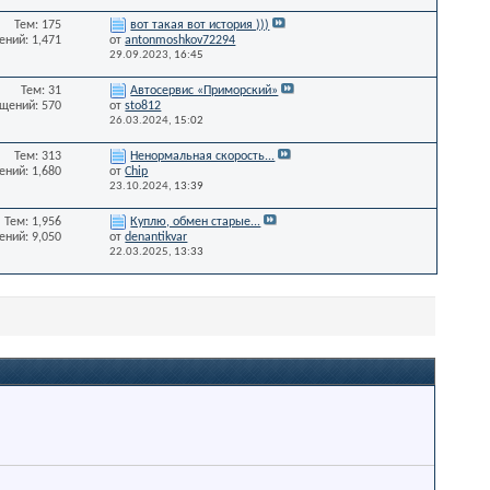
Тем: 175
вот такая вот история )))
ний: 1,471
от
antonmoshkov72294
29.09.2023,
16:45
Тем: 31
Автосервис «Приморский»
щений: 570
от
sto812
26.03.2024,
15:02
Тем: 313
Ненормальная скорость...
ний: 1,680
от
Chip
23.10.2024,
13:39
Тем: 1,956
Куплю, обмен старые...
ний: 9,050
от
denantikvar
22.03.2025,
13:33