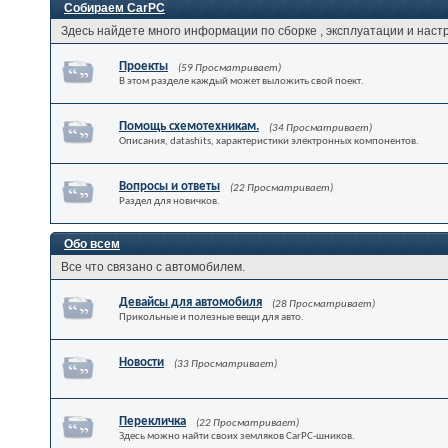
Собираем CarPC
Здесь найдете много информации по сборке , эксплуатации и наст
Проекты
(59 Просматривает)
В этом разделе каждый может выложить свой поект.
Помощь схемотехникам.
(34 Просматривает)
Описания, datashits, характеристики электронных компонентов.
Вопросы и ответы
(22 Просматривает)
Раздел для новичков.
Обо всем
Все что связано с автомобилем.
Девайсы для автомобиля
(28 Просматривает)
Прикольные и полезные вещи для авто.
Новости
(33 Просматривает)
Перекличка
(22 Просматривает)
Здесь можно найти своих земляков CarPC-шников.