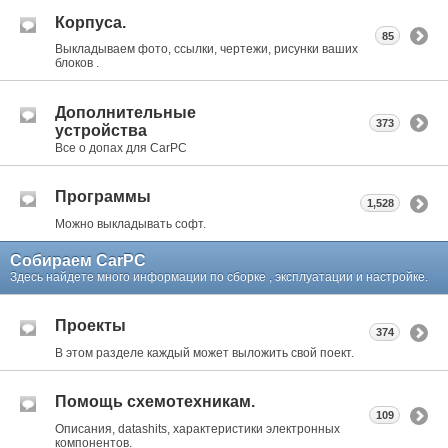
Корпуса.
85
Выкладываем фото, ссылки, чертежи, рисунки ваших
блоков .
Дополнительные
373
устройства
Все о допах для CarPC
Программы
1,528
Можно выкладывать софт.
Собираем CarPC
Здесь найдете много информации по сборке , эксплуатации и настройке.
Проекты
374
В этом разделе каждый может выложить свой поект.
Помощь схемотехникам.
109
Описания, datashits, характеристики электронных
компонентов.