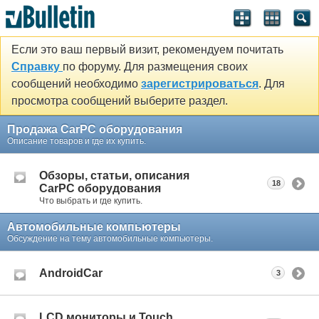
Если это ваш первый визит, рекомендуем почитать
Справку
по форуму. Для размещения своих
сообщений необходимо
зарегистрироваться
. Для
просмотра сообщений выберите раздел.
Продажа CarPC оборудования
Описание товаров и где их купить.
Обзоры, статьи, описания
18
CarPC оборудования
Что выбрать и где купить.
Автомобильные компьютеры
Обсуждение на тему автомобильные компьютеры.
AndroidCar
3
LCD мониторы и Touch