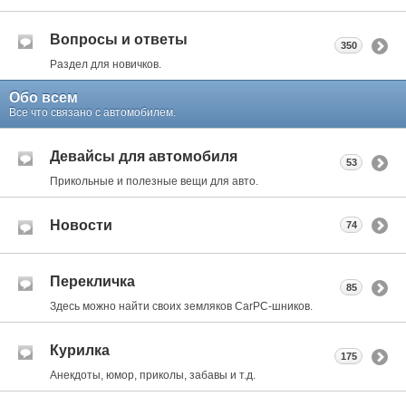
Вопросы и ответы
350
Раздел для новичков.
Обо всем
Все что связано с автомобилем.
Девайсы для автомобиля
53
Прикольные и полезные вещи для авто.
Новости
74
Перекличка
85
Здесь можно найти своих земляков CarPC-шников.
Курилка
175
Анекдоты, юмор, приколы, забавы и т.д.