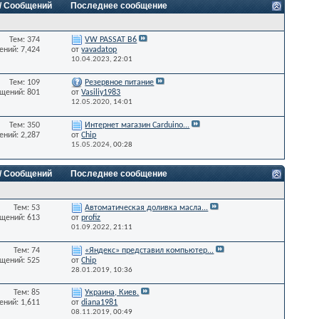
 / Сообщений
Последнее сообщение
Тем: 374
VW PASSAT B6
ний: 7,424
от
vavadatop
10.04.2023,
22:01
Тем: 109
Резервное питание
щений: 801
от
Vasiliy1983
12.05.2020,
14:01
Тем: 350
Интернет магазин Carduino...
ний: 2,287
от
Chip
15.05.2024,
00:28
 / Сообщений
Последнее сообщение
Тем: 53
Автоматическая доливка масла...
щений: 613
от
profiz
01.09.2022,
21:11
Тем: 74
«Яндекс» представил компьютер...
щений: 525
от
Chip
28.01.2019,
10:36
Тем: 85
Украина, Киев.
ний: 1,611
от
diana1981
08.11.2019,
00:49