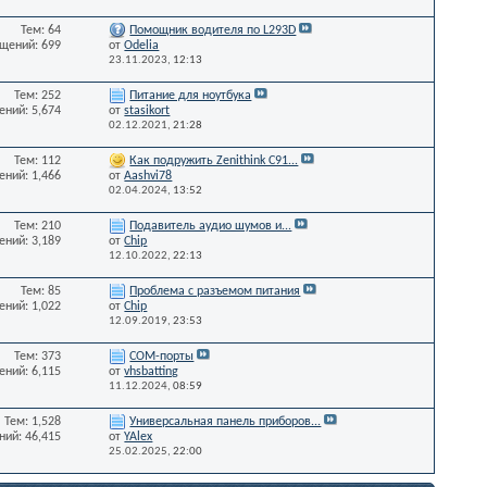
Тем: 64
Помощник водителя по L293D
щений: 699
от
Odelia
23.11.2023,
12:13
Тем: 252
Питание для ноутбука
ний: 5,674
от
stasikort
02.12.2021,
21:28
Тем: 112
Как подружить Zenithink С91...
ний: 1,466
от
Aashvi78
02.04.2024,
13:52
Тем: 210
Подавитель аудио шумов и...
ний: 3,189
от
Chip
12.10.2022,
22:13
Тем: 85
Проблема с разъемом питания
ний: 1,022
от
Chip
12.09.2019,
23:53
Тем: 373
СОМ-порты
ний: 6,115
от
vhsbatting
11.12.2024,
08:59
Тем: 1,528
Универсальная панель приборов...
ий: 46,415
от
YAlex
25.02.2025,
22:00