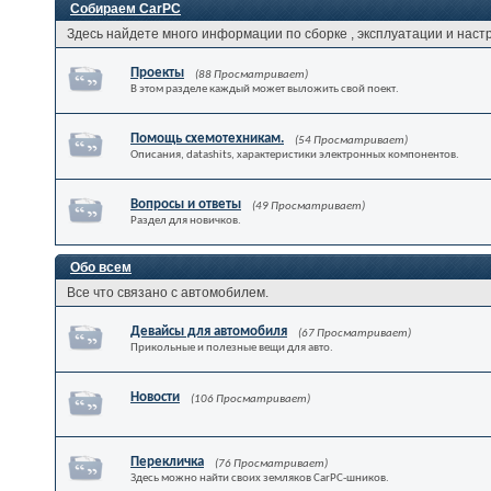
Собираем CarPC
Здесь найдете много информации по сборке , эксплуатации и наст
Проекты
(88 Просматривает)
В этом разделе каждый может выложить свой поект.
Помощь схемотехникам.
(54 Просматривает)
Описания, datashits, характеристики электронных компонентов.
Вопросы и ответы
(49 Просматривает)
Раздел для новичков.
Обо всем
Все что связано с автомобилем.
Девайсы для автомобиля
(67 Просматривает)
Прикольные и полезные вещи для авто.
Новости
(106 Просматривает)
Перекличка
(76 Просматривает)
Здесь можно найти своих земляков CarPC-шников.