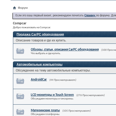
Форум
Если это ваш первый визит, рекомендуем почитать
Справку
по форуму. Дл
Compcar
Добро пожаловать на Compcar.
Продажа CarPC оборудования
Описание товаров и где их купить.
Обзоры, статьи, описания CarPC оборудования
(100 Прос
Что выбрать и где купить.
Автомобильные компьютеры
Обсуждение на тему автомобильные компьютеры.
AndroidCar
(44 Просматривает)
LCD мониторы и Touch Screen
(276 Просматривает)
Обсуждаем мониторы и тачскрины.
Материнские платы
(105 Просматривает)
Обсуждаем платформы.