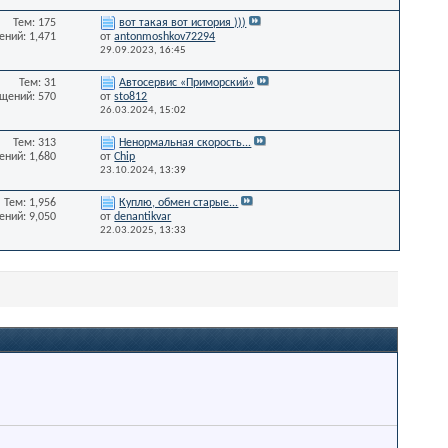
Тем: 175
вот такая вот история )))
ний: 1,471
от
antonmoshkov72294
29.09.2023,
16:45
Тем: 31
Автосервис «Приморский»
щений: 570
от
sto812
26.03.2024,
15:02
Тем: 313
Ненормальная скорость...
ний: 1,680
от
Chip
23.10.2024,
13:39
Тем: 1,956
Куплю, обмен старые...
ний: 9,050
от
denantikvar
22.03.2025,
13:33