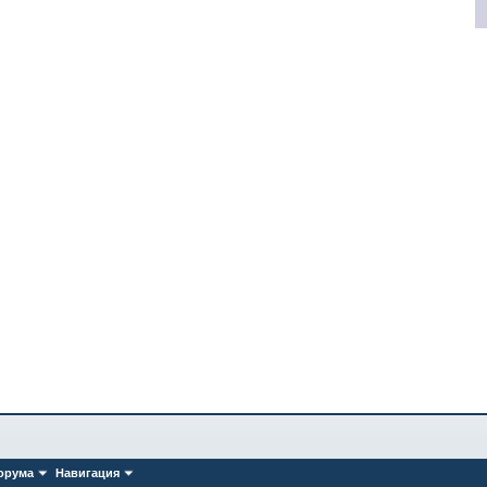
орума
Навигация