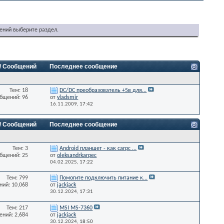
ений выберите раздел.
 / Сообщений
Последнее сообщение
Тем: 18
DC/DC преобразователь +5в для...
бщений: 96
от
vladsmir
16.11.2009,
17:42
 / Сообщений
Последнее сообщение
Тем: 3
Android планшет - как carpc ...
бщений: 25
от
oleksandrkarpec
04.02.2025,
17:22
Тем: 799
Помогите подключить питание к...
ий: 10,068
от
jackjack
30.12.2024,
17:31
Тем: 217
MSI MS-7360
ний: 2,684
от
jackjack
30.12.2024,
18:50