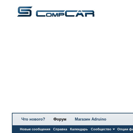
Что нового?
Форум
Магазин Adruino
Новые сообщения
Справка
Календарь
Сообщество
Опции ф