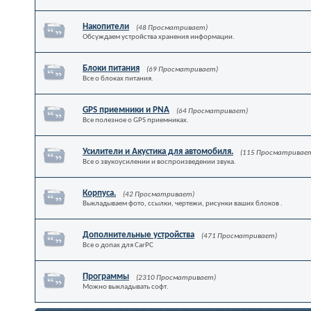
Накопители
(48 Просматривает)
Обсуждаем устройства хранения информации.
Блоки питания
(69 Просматривает)
Все о блоках питания.
GPS приемники и PNA
(64 Просматривает)
Все полезное о GPS приемниках.
Усилители и Акустика для автомобиля.
(115 Просматривае
Все о звукоусилении и воспроизведении звука.
Корпуса.
(42 Просматривает)
Выкладываем фото, ссылки, чертежи, рисунки ваших блоков .
Дополнительные устройства
(471 Просматривает)
Все о допах для CarPC
Программы
(2310 Просматривает)
Можно выкладывать софт.