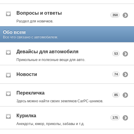
Вопросы и ответы
350
Раздел для новичков.
Обо всем
Все что связано с автомобилем.
Девайсы для автомобиля
53
Прикольные и полезные вещи для авто.
Новости
74
Перекличка
85
Здесь можно найти своих земляков CarPC-шников.
Курилка
175
Анекдоты, юмор, приколы, забавы и т.д.