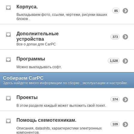
Корпуса.
85
Выкладываем фото, ссылки, чертежи, рисунки ваших
блоков .
Дополнительные
373
устройства
Все о допах для CarPC
Программы
1,528
Можно выкладывать софт.
Собираем CarPC
Здесь найдете много информации по сборке , эксплуатации и настройке.
Проекты
374
В этом разделе каждый может выложить свой поект.
Помощь схемотехникам.
109
Описания, datashits, характеристики электронных
компонентов.