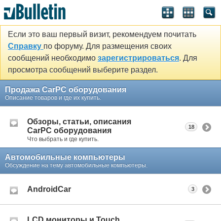
Если это ваш первый визит, рекомендуем почитать
Справку
по форуму. Для размещения своих
сообщений необходимо
зарегистрироваться
. Для
просмотра сообщений выберите раздел.
Продажа CarPC оборудования
Описание товаров и где их купить.
Обзоры, статьи, описания
18
CarPC оборудования
Что выбрать и где купить.
Автомобильные компьютеры
Обсуждение на тему автомобильные компьютеры.
AndroidCar
3
LCD мониторы и Touch