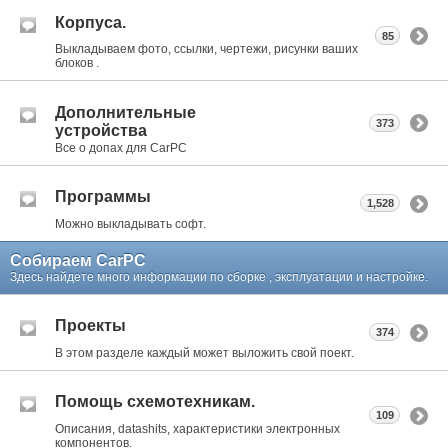
Корпуса.
85
Выкладываем фото, ссылки, чертежи, рисунки ваших
блоков .
Дополнительные
373
устройства
Все о допах для CarPC
Программы
1,528
Можно выкладывать софт.
Собираем CarPC
Здесь найдете много информации по сборке , эксплуатации и настройке.
Проекты
374
В этом разделе каждый может выложить свой поект.
Помощь схемотехникам.
109
Описания, datashits, характеристики электронных
компонентов.