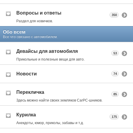
Вопросы и ответы
350
Раздел для новичков.
Обо всем
Все что связано с автомобилем.
Девайсы для автомобиля
53
Прикольные и полезные вещи для авто.
Новости
74
Перекличка
85
Здесь можно найти своих земляков CarPC-шников.
Курилка
175
Анекдоты, юмор, приколы, забавы и т.д.