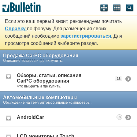
Если это ваш первый визит, рекомендуем почитать
Справку
по форуму. Для размещения своих
сообщений необходимо
зарегистрироваться
. Для
просмотра сообщений выберите раздел.
Продажа CarPC оборудования
Описание товаров и где их купить.
Обзоры, статьи, описания
18
CarPC оборудования
Что выбрать и где купить.
Автомобильные компьютеры
Обсуждение на тему автомобильные компьютеры.
AndroidCar
3
LCD мониторы и Touch