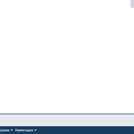
орума
Навигация