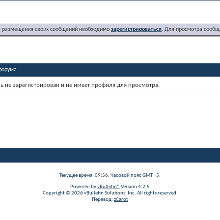
я размещения своих сообщений необходимо
зарегистрироваться
. Для просмотра сообщ
форума
ь не зарегистрирован и не имеет профиля для просмотра.
Текущее время:
09:56
. Часовой пояс GMT +5.
Powered by
vBulletin®
Version 4.2.5
Copyright © 2026 vBulletin Solutions, Inc. All rights reserved.
Перевод:
zCarot