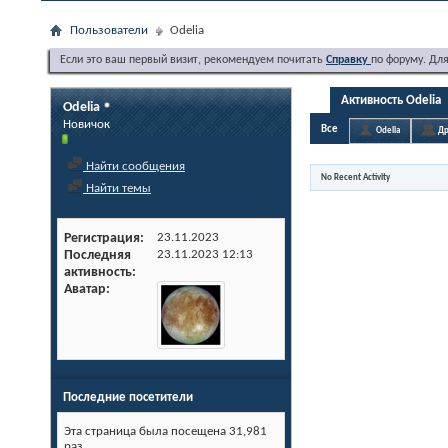
Пользователи
Odelia
Если это ваш первый визит, рекомендуем почитать
Справку
по форуму. Дл
Активность Odelia
Odelia
Новичок
Все
Odelia
Др
Найти сообщения
No Recent Activity
Найти темы
Регистрация
23.11.2023
Последняя
23.11.2023
12:13
активность
Аватар
Последние посетители
Эта страница была посещена
31,981
раз