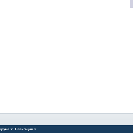
орума
Навигация