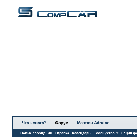
Что нового?
Форум
Магазин Adruino
Новые сообщения
Справка
Календарь
Сообщество
Опции ф