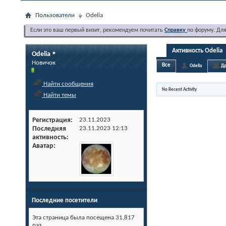
Пользователи
Odelia
Если это ваш первый визит, рекомендуем почитать
Справку
по форуму. Дл
Активность Odelia
Odelia
Новичок
Все
Odelia
Др
Найти сообщения
No Recent Activity
Найти темы
Регистрация
23.11.2023
Последняя
23.11.2023
12:13
активность
Аватар
Последние посетители
Эта страница была посещена
31,817
раз