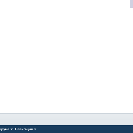
орума
Навигация