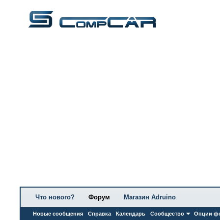
Что нового?
Форум
Магазин Adruino
Новые сообщения
Справка
Календарь
Сообщество
Опции ф