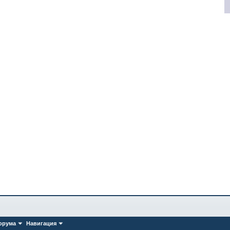
орума
Навигация