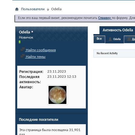
Пользователи
Odelia
Если это ваш первый визит, рекомендуем почитать
Справку
по форуму. Дл
Активность Odelia
Odelia
Новичок
Все
Odelia
Др
Найти сообщения
No Recent Activity
Найти темы
Регистрация
23.11.2023
Последняя
23.11.2023
12:13
активность
Аватар
Последние посетители
Эта страница была посещена
31,901
раз