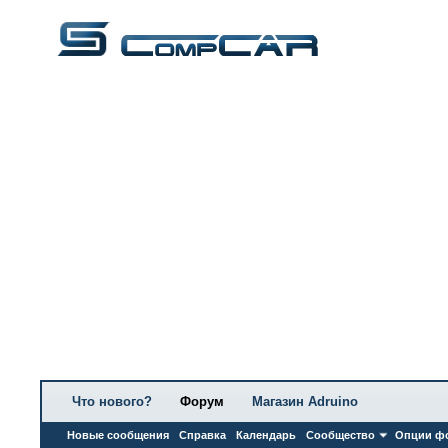
Что нового?
Форум
Магазин Adruino
Новые сообщения
Справка
Календарь
Сообщество
Опции ф