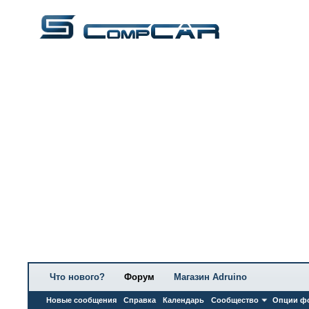
Что нового?
Форум
Магазин Adruino
Новые сообщения
Справка
Календарь
Сообщество
Опции ф