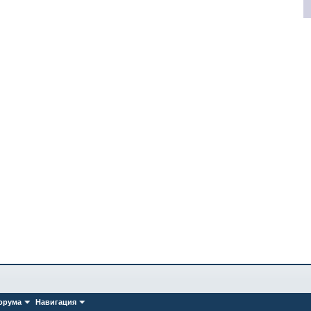
орума
Навигация