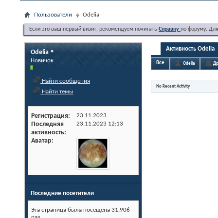
Пользователи
Odelia
Если это ваш первый визит, рекомендуем почитать
Справку
по форуму. Дл
Активность Odelia
Odelia
Новичок
Все
Odelia
Др
Найти сообщения
No Recent Activity
Найти темы
Регистрация
23.11.2023
Последняя
23.11.2023
12:13
активность
Аватар
Последние посетители
Эта страница была посещена
31,906
раз