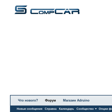
Что нового?
Форум
Магазин Adruino
Новые сообщения
Справка
Календарь
Сообщество
Опции ф