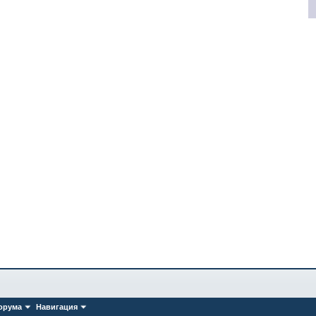
орума
Навигация