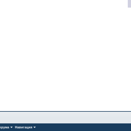
орума
Навигация