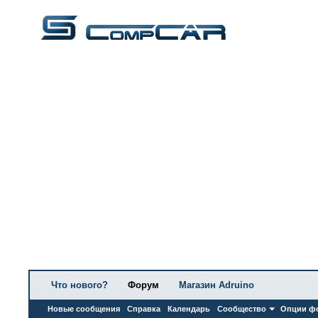
Что нового?
Форум
Магазин Adruino
Новые сообщения
Справка
Календарь
Сообщество
Опции ф