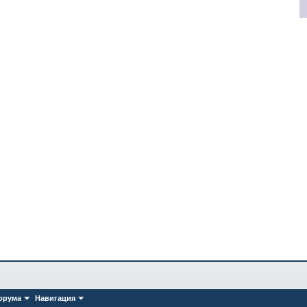
орума
Навигация