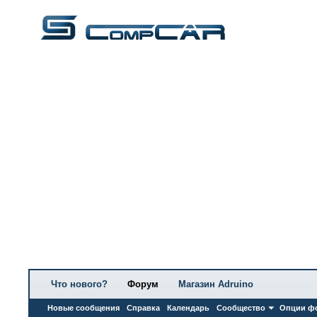
Что нового?
Форум
Магазин Adruino
Новые сообщения
Справка
Календарь
Сообщество
Опции ф