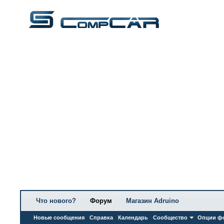
Что нового?
Форум
Магазин Adruino
Новые сообщения
Справка
Календарь
Сообщество
Опции ф