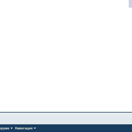
орума
Навигация