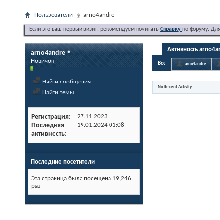
Пользователи
arno4andre
Если это ваш первый визит, рекомендуем почитать
Справку
по форуму. Дл
Активность arno4a
arno4andre
Новичок
Все
arno4andre
Найти сообщения
No Recent Activity
Найти темы
Регистрация
27.11.2023
Последняя
19.01.2024
01:08
активность
Последние посетители
Эта страница была посещена
19,246
раз