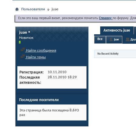
Пользователи
juae
Если это ваш первый визит, рекомендуем почитать
Справку
по форуму. Дл
Активность juae
juae
Новичок
Все
juae
Друз
Найти сообщения
No Recent Activity
Найти темы
Регистрация
10.11.2010
Последняя
28.11.2010
18:29
активность
Последние посетители
Эта страница была посещена
8,693
раз