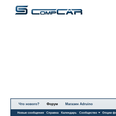
Что нового?
Форум
Магазин Adruino
Новые сообщения
Справка
Календарь
Сообщество
Опции ф