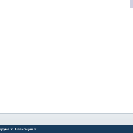
орума
Навигация