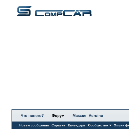
Что нового?
Форум
Магазин Adruino
Новые сообщения
Справка
Календарь
Сообщество
Опции ф