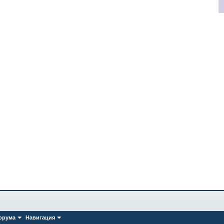
орума
Навигация