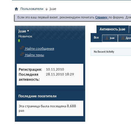
Пользователи
juae
Если это ваш первый визит, рекомендуем почитать
Справку
по форуму. Дл
Активность juae
juae
Новичок
Все
juae
Друз
Найти сообщения
No Recent Activity
Найти темы
Регистрация
10.11.2010
Последняя
28.11.2010
18:29
активность
Последние посетители
Эта страница была посещена
8,688
раз