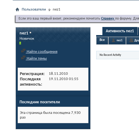
Пользователи
nez1
Если это ваш первый визит, рекомендуем почитать
Справку
по форуму. Дл
Активность nez1
nez1
Новичок
Все
nez1
Дру
Найти сообщения
No Recent Activity
Найти темы
Регистрация
18.11.2010
Последняя
19.11.2010
01:55
активность
Последние посетители
Эта страница была посещена
7,930
раз