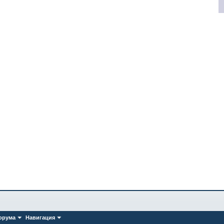
орума
Навигация