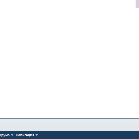
орума
Навигация