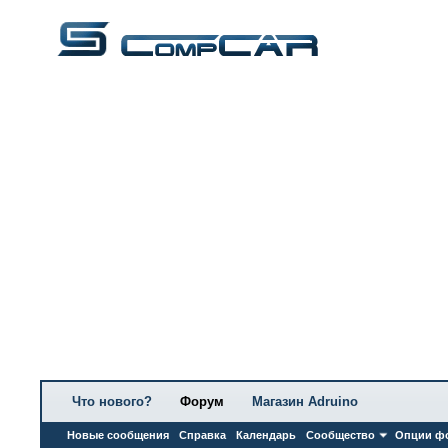
Что нового?
Форум
Магазин Adruino
Новые сообщения
Справка
Календарь
Сообщество
Опции ф