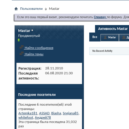
Пользователи
Mastar
Если это ваш первый визит, рекомендуем почитать
Справку
по форуму. Дл
Активность Mastar
Mastar
Продвинутый
Все
Mastar
Д
Найти сообщения
No Recent Activity
Найти темы
Регистрация
28.11.2010
Последняя
06.08.2020
21:30
активность
Последние посетители
Последние 6 посетителя(ей) этой
страницы:
Artemka181
,
ASSAD
,
Biasha
,
Snejana85
,
whitefoot
,
Андрей78
Эта страница была посещена
31,032
раз