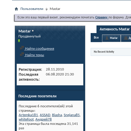
Пользователи
Mastar
Если это ваш первый визит, рекомендуем почитать
Справку
по форуму. Дл
Активность Mastar
Mastar
Продвинутый
Все
Mastar
Д
Найти сообщения
No Recent Activity
Найти темы
Регистрация
28.11.2010
Последняя
06.08.2020
21:30
активность
Последние посетители
Последние 6 посетителя(ей) этой
страницы:
Artemka181
,
ASSAD
,
Biasha
,
Snejana85
,
whitefoot
,
Андрей78
Эта страница была посещена
31,141
раз