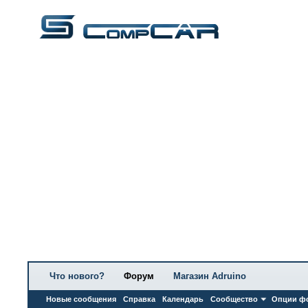
Что нового?
Форум
Магазин Adruino
Новые сообщения
Справка
Календарь
Сообщество
Опции ф