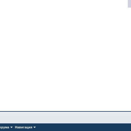
орума
Навигация