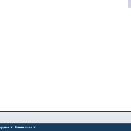
орума
Навигация