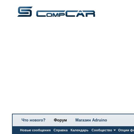
Что нового?
Форум
Магазин Adruino
Новые сообщения
Справка
Календарь
Сообщество
Опции ф