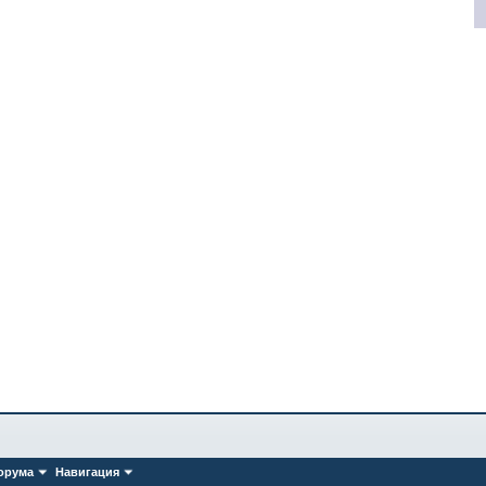
орума
Навигация