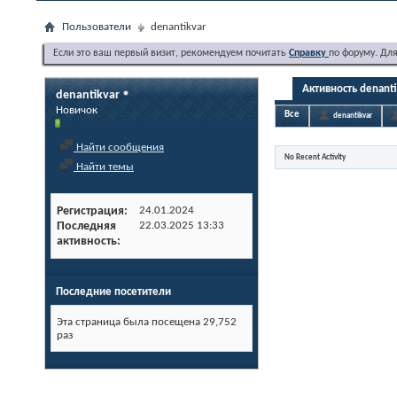
Пользователи
denantikvar
Если это ваш первый визит, рекомендуем почитать
Справку
по форуму. Дл
Активность denanti
denantikvar
Новичок
Все
denantikvar
Найти сообщения
No Recent Activity
Найти темы
Регистрация
24.01.2024
Последняя
22.03.2025
13:33
активность
Последние посетители
Эта страница была посещена
29,752
раз