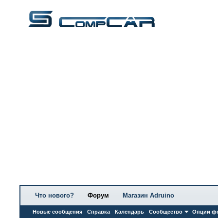
Что нового?
Форум
Магазин Adruino
Новые сообщения
Справка
Календарь
Сообщество
Опции ф