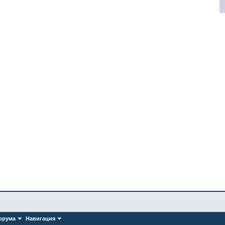
орума
Навигация