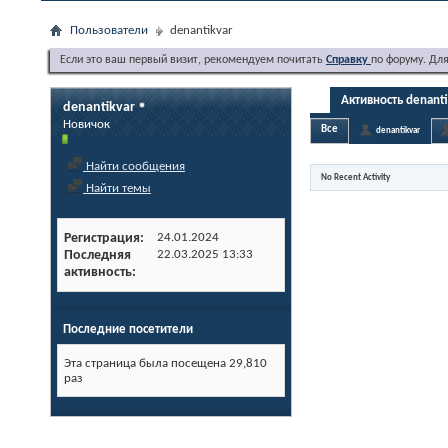
Пользователи
denantikvar
Если это ваш первый визит, рекомендуем почитать
Справку
по форуму. Дл
Активность denanti
denantikvar
Новичок
Все
denantikvar
Найти сообщения
No Recent Activity
Найти темы
Регистрация
24.01.2024
Последняя
22.03.2025
13:33
активность
Последние посетители
Эта страница была посещена
29,810
раз