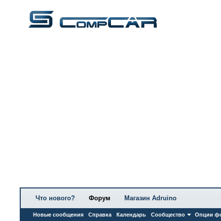
Что нового?
Форум
Магазин Adruino
Новые сообщения
Справка
Календарь
Сообщество
Опции ф