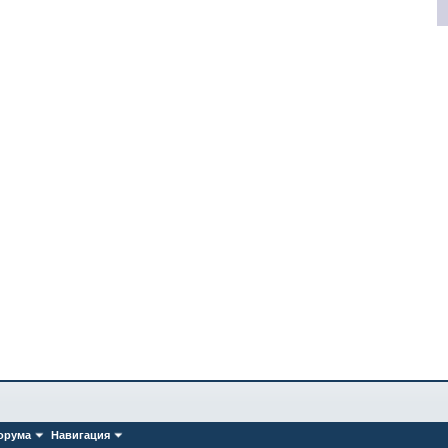
орума
Навигация