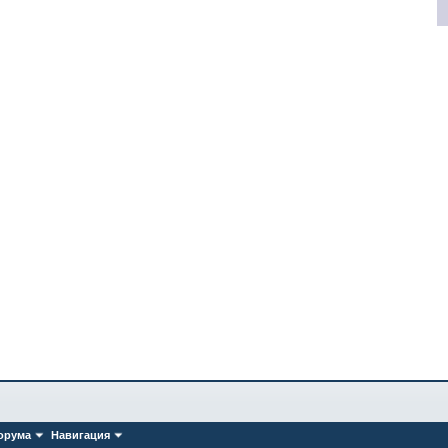
орума
Навигация