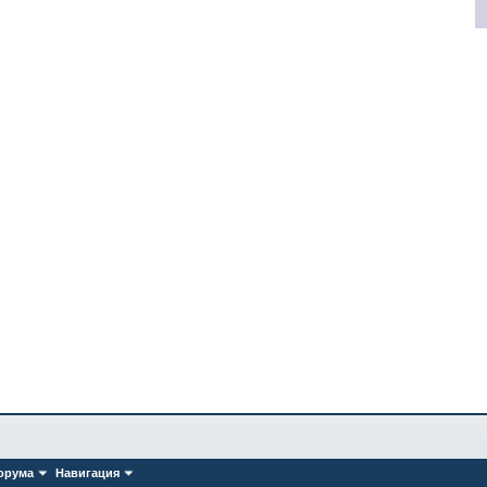
орума
Навигация