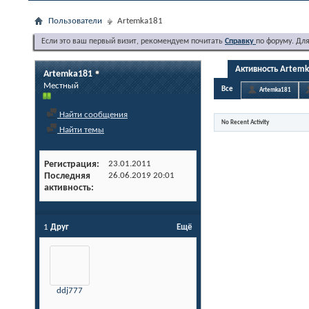
Пользователи
Artemka181
Если это ваш первый визит, рекомендуем почитать
Справку
по форуму. Дл
Активность Artem
Artemka181
Местный
Все
Artemka181
Найти сообщения
No Recent Activity
Найти темы
Регистрация
23.01.2011
Последняя
26.06.2019
20:01
активность
1
Друг
Ещё
ddj777