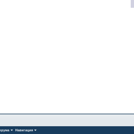
орума
Навигация