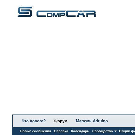
Что нового?
Форум
Магазин Adruino
Новые сообщения
Справка
Календарь
Сообщество
Опции ф