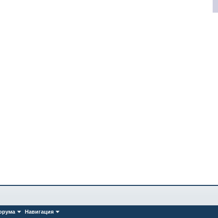
орума
Навигация