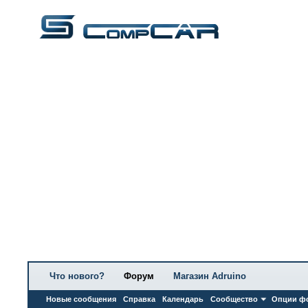
Что нового?
Форум
Магазин Adruino
Новые сообщения
Справка
Календарь
Сообщество
Опции ф