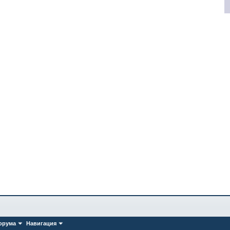
орума
Навигация