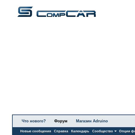
Что нового?
Форум
Магазин Adruino
Новые сообщения
Справка
Календарь
Сообщество
Опции ф