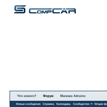
Что нового?
Форум
Магазин Adruino
Новые сообщения
Справка
Календарь
Сообщество
Опции ф