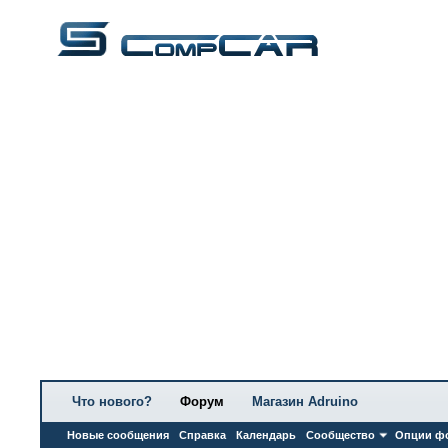
Что нового?
Форум
Магазин Adruino
Новые сообщения
Справка
Календарь
Сообщество
Опции ф