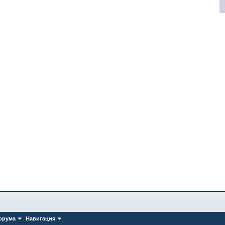
орума
Навигация