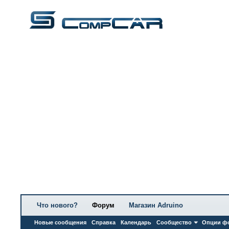
Что нового?
Форум
Магазин Adruino
Новые сообщения
Справка
Календарь
Сообщество
Опции ф