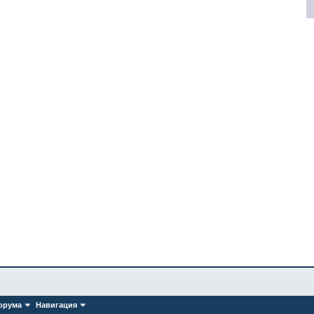
орума
Навигация