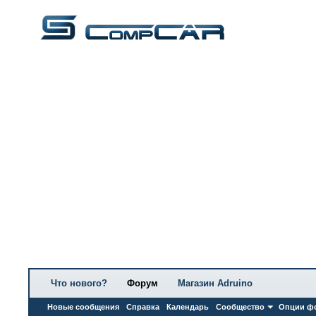
Что нового?
Форум
Магазин Adruino
Новые сообщения
Справка
Календарь
Сообщество
Опции ф