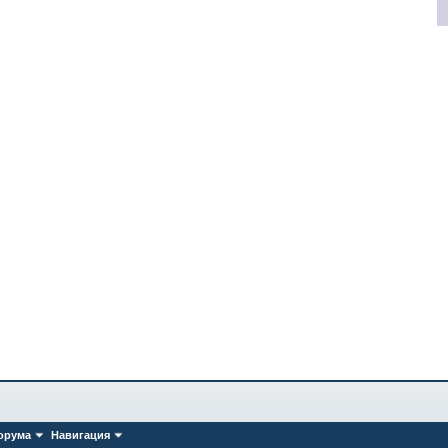
орума
Навигация