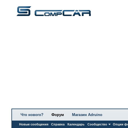
Что нового?
Форум
Магазин Adruino
Новые сообщения
Справка
Календарь
Сообщество
Опции ф