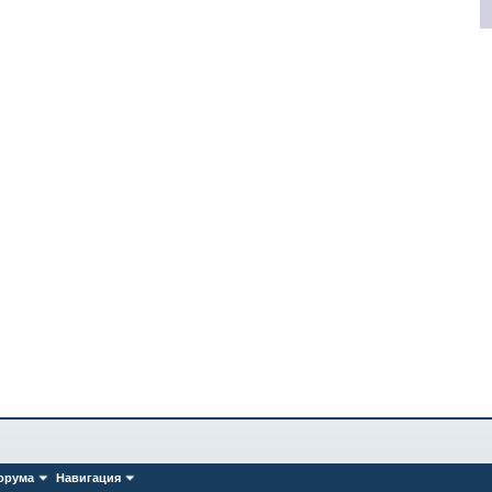
орума
Навигация