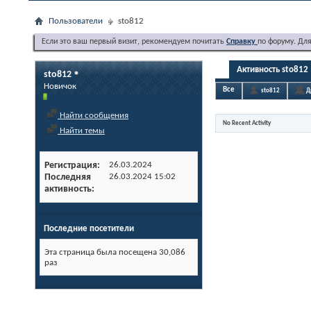
Пользователи
sto812
Если это ваш первый визит, рекомендуем почитать
Справку
по форуму. Дл
Активность sto812
sto812
Новичок
Все
sto812
Д
Найти сообщения
No Recent Activity
Найти темы
Регистрация
26.03.2024
Последняя
26.03.2024
15:02
активность
Последние посетители
Эта страница была посещена
30,086
раз